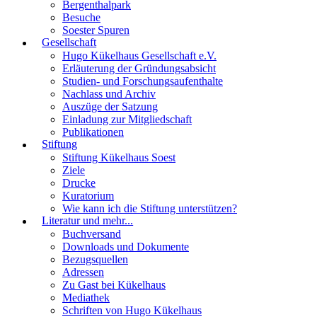
Bergenthalpark
Besuche
Soester Spuren
Gesellschaft
Hugo Kükelhaus Gesellschaft e.V.
Erläuterung der Gründungsabsicht
Studien- und Forschungsaufenthalte
Nachlass und Archiv
Auszüge der Satzung
Einladung zur Mitgliedschaft
Publikationen
Stiftung
Stiftung Kükelhaus Soest
Ziele
Drucke
Kuratorium
Wie kann ich die Stiftung unterstützen?
Literatur und mehr...
Buchversand
Downloads und Dokumente
Bezugsquellen
Adressen
Zu Gast bei Kükelhaus
Mediathek
Schriften von Hugo Kükelhaus