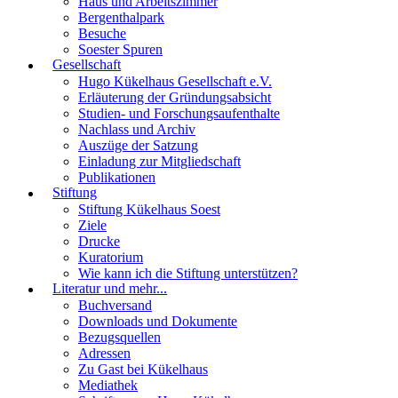
Haus und Arbeitszimmer
Bergenthalpark
Besuche
Soester Spuren
Gesellschaft
Hugo Kükelhaus Gesellschaft e.V.
Erläuterung der Gründungsabsicht
Studien- und Forschungsaufenthalte
Nachlass und Archiv
Auszüge der Satzung
Einladung zur Mitgliedschaft
Publikationen
Stiftung
Stiftung Kükelhaus Soest
Ziele
Drucke
Kuratorium
Wie kann ich die Stiftung unterstützen?
Literatur und mehr...
Buchversand
Downloads und Dokumente
Bezugsquellen
Adressen
Zu Gast bei Kükelhaus
Mediathek