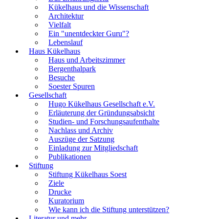
Kükelhaus und die Wissenschaft
Architektur
Vielfalt
Ein "unentdeckter Guru"?
Lebenslauf
Haus Kükelhaus
Haus und Arbeitszimmer
Bergenthalpark
Besuche
Soester Spuren
Gesellschaft
Hugo Kükelhaus Gesellschaft e.V.
Erläuterung der Gründungsabsicht
Studien- und Forschungsaufenthalte
Nachlass und Archiv
Auszüge der Satzung
Einladung zur Mitgliedschaft
Publikationen
Stiftung
Stiftung Kükelhaus Soest
Ziele
Drucke
Kuratorium
Wie kann ich die Stiftung unterstützen?
Literatur und mehr...