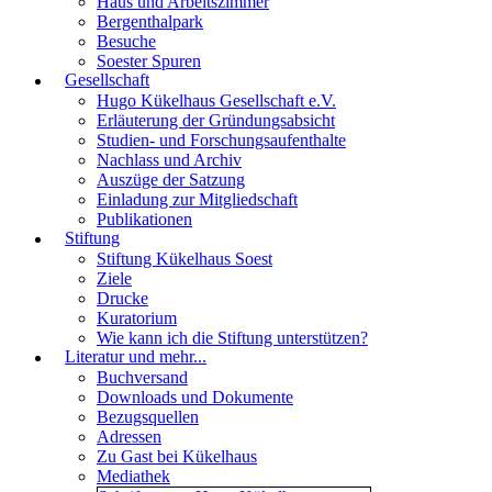
Haus und Arbeitszimmer
Bergenthalpark
Besuche
Soester Spuren
Gesellschaft
Hugo Kükelhaus Gesellschaft e.V.
Erläuterung der Gründungsabsicht
Studien- und Forschungsaufenthalte
Nachlass und Archiv
Auszüge der Satzung
Einladung zur Mitgliedschaft
Publikationen
Stiftung
Stiftung Kükelhaus Soest
Ziele
Drucke
Kuratorium
Wie kann ich die Stiftung unterstützen?
Literatur und mehr...
Buchversand
Downloads und Dokumente
Bezugsquellen
Adressen
Zu Gast bei Kükelhaus
Mediathek