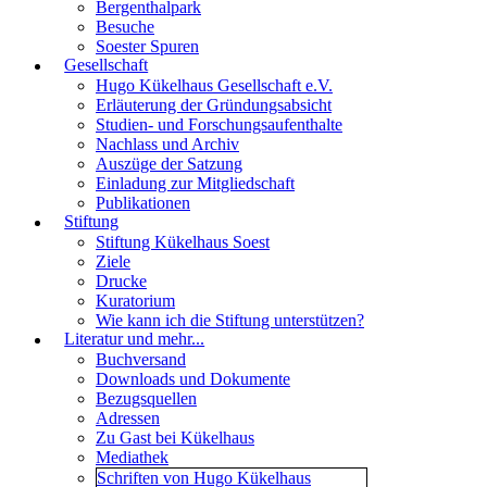
Bergenthalpark
Besuche
Soester Spuren
Gesellschaft
Hugo Kükelhaus Gesellschaft e.V.
Erläuterung der Gründungsabsicht
Studien- und Forschungsaufenthalte
Nachlass und Archiv
Auszüge der Satzung
Einladung zur Mitgliedschaft
Publikationen
Stiftung
Stiftung Kükelhaus Soest
Ziele
Drucke
Kuratorium
Wie kann ich die Stiftung unterstützen?
Literatur und mehr...
Buchversand
Downloads und Dokumente
Bezugsquellen
Adressen
Zu Gast bei Kükelhaus
Mediathek
Schriften von Hugo Kükelhaus