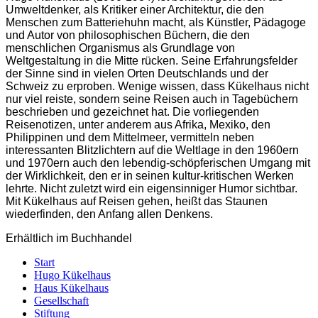
Umweltdenker, als Kritiker einer Architektur, die den
Menschen zum Batteriehuhn macht, als Künstler, Pädagoge
und Autor von philosophischen Büchern, die den
menschlichen Organismus als Grundlage von
Weltgestaltung in die Mitte rücken. Seine Erfahrungsfelder
der Sinne sind in vielen Orten Deutschlands und der
Schweiz zu erproben. Wenige wissen, dass Kükelhaus nicht
nur viel reiste, sondern seine Reisen auch in Tagebüchern
beschrieben und gezeichnet hat. Die vorliegenden
Reisenotizen, unter anderem aus Afrika, Mexiko, den
Philippinen und dem Mittelmeer, vermitteln neben
interessanten Blitzlic
htern auf die Weltlage in den 1960ern
und 1970ern auch den lebendig-schöpferischen Umgang mit
der Wirklichkeit, den er in seinen kultur-kritischen Werken
lehrte. Nicht zuletzt wird ein eigensinniger Humor sichtbar.
Mit Kükelhaus auf Reisen gehen, heißt das Staunen
wiederfinden, den Anfang allen Denkens.
Erhältlich im Buchhandel
Start
Hugo Kükelhaus
Haus Kükelhaus
Gesellschaft
Stiftung