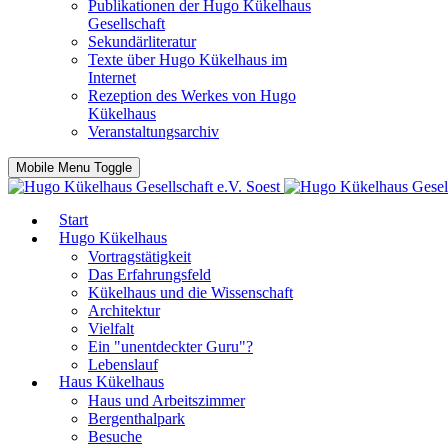
Publikationen der Hugo Kükelhaus
Gesellschaft
Sekundärliteratur
Texte über Hugo Kükelhaus im
Internet
Rezeption des Werkes von Hugo
Kükelhaus
Veranstaltungsarchiv
Mobile Menu Toggle
Start
Hugo Kükelhaus
Vortragstätigkeit
Das Erfahrungsfeld
Kükelhaus und die Wissenschaft
Architektur
Vielfalt
Ein "unentdeckter Guru"?
Lebenslauf
Haus Kükelhaus
Haus und Arbeitszimmer
Bergenthalpark
Besuche