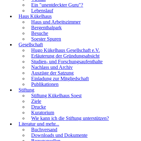
Ein "unentdeckter Guru"?
Lebenslauf
Haus Kükelhaus
Haus und Arbeitszimmer
Bergenthalpark
Besuche
Soester Spuren
Gesellschaft
Hugo Kükelhaus Gesellschaft e.V.
Erläuterung der Gründungsabsicht
Studien- und Forschungsaufenthalte
Nachlass und Archiv
Auszüge der Satzung
Einladung zur Mitgliedschaft
Publikationen
Stiftung
Stiftung Kükelhaus Soest
Ziele
Drucke
Kuratorium
Wie kann ich die Stiftung unterstützen?
Literatur und mehr...
Buchversand
Downloads und Dokumente
Bezugsquellen