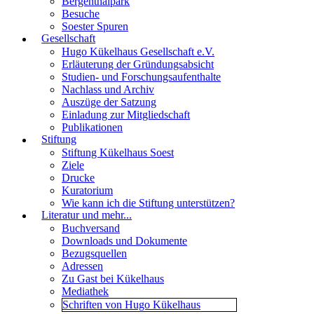
Bergenthalpark
Besuche
Soester Spuren
Gesellschaft
Hugo Kükelhaus Gesellschaft e.V.
Erläuterung der Gründungsabsicht
Studien- und Forschungsaufenthalte
Nachlass und Archiv
Auszüge der Satzung
Einladung zur Mitgliedschaft
Publikationen
Stiftung
Stiftung Kükelhaus Soest
Ziele
Drucke
Kuratorium
Wie kann ich die Stiftung unterstützen?
Literatur und mehr...
Buchversand
Downloads und Dokumente
Bezugsquellen
Adressen
Zu Gast bei Kükelhaus
Mediathek
Schriften von Hugo Kükelhaus