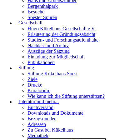
Haus und Arbeitszimmer
Bergenthalpark
Besuche
Soester Spuren
Gesellschaft
Hugo Kükelhaus Gesellschaft e.V.
Erläuterung der Gründungsabsicht
Studien- und Forschungsaufenthalte
Nachlass und Archiv
Auszüge der Satzung
Einladung zur Mitgliedschaft
Publikationen
Stiftung
Stiftung Kükelhaus Soest
Ziele
Drucke
Kuratorium
Wie kann ich die Stiftung unterstützen?
Literatur und mehr...
Buchversand
Downloads und Dokumente
Bezugsquellen
Adressen
Zu Gast bei Kükelhaus
Mediathek