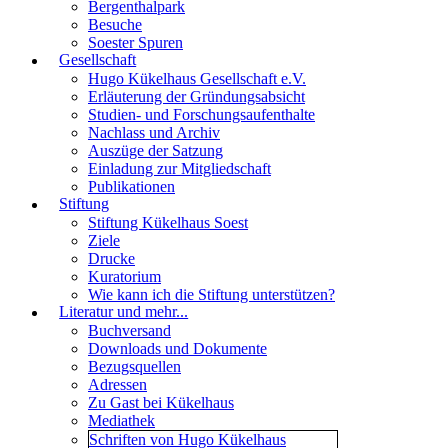
Bergenthalpark
Besuche
Soester Spuren
Gesellschaft
Hugo Kükelhaus Gesellschaft e.V.
Erläuterung der Gründungsabsicht
Studien- und Forschungsaufenthalte
Nachlass und Archiv
Auszüge der Satzung
Einladung zur Mitgliedschaft
Publikationen
Stiftung
Stiftung Kükelhaus Soest
Ziele
Drucke
Kuratorium
Wie kann ich die Stiftung unterstützen?
Literatur und mehr...
Buchversand
Downloads und Dokumente
Bezugsquellen
Adressen
Zu Gast bei Kükelhaus
Mediathek
Schriften von Hugo Kükelhaus