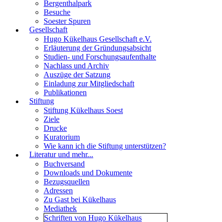
Bergenthalpark
Besuche
Soester Spuren
Gesellschaft
Hugo Kükelhaus Gesellschaft e.V.
Erläuterung der Gründungsabsicht
Studien- und Forschungsaufenthalte
Nachlass und Archiv
Auszüge der Satzung
Einladung zur Mitgliedschaft
Publikationen
Stiftung
Stiftung Kükelhaus Soest
Ziele
Drucke
Kuratorium
Wie kann ich die Stiftung unterstützen?
Literatur und mehr...
Buchversand
Downloads und Dokumente
Bezugsquellen
Adressen
Zu Gast bei Kükelhaus
Mediathek
Schriften von Hugo Kükelhaus