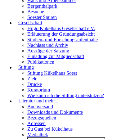
Haus und Arbeitszimmer
Bergenthalpark
Besuche
Soester Spuren
Gesellschaft
Hugo Kükelhaus Gesellschaft e.V.
Erläuterung der Gründungsabsicht
Studien- und Forschungsaufenthalte
Nachlass und Archiv
Auszüge der Satzung
Einladung zur Mitgliedschaft
Publikationen
Stiftung
Stiftung Kükelhaus Soest
Ziele
Drucke
Kuratorium
Wie kann ich die Stiftung unterstützen?
Literatur und mehr...
Buchversand
Downloads und Dokumente
Bezugsquellen
Adressen
Zu Gast bei Kükelhaus
Mediathek