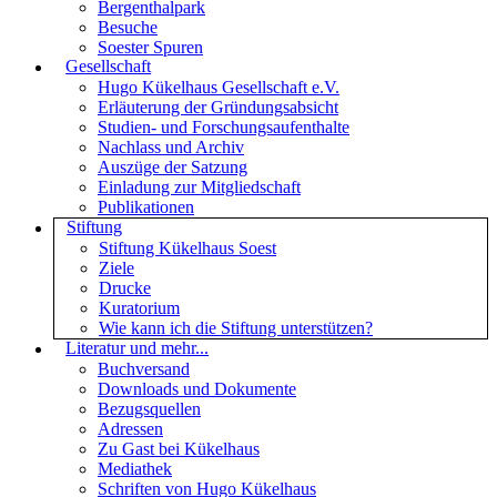
Bergenthalpark
Besuche
Soester Spuren
Gesellschaft
Hugo Kükelhaus Gesellschaft e.V.
Erläuterung der Gründungsabsicht
Studien- und Forschungsaufenthalte
Nachlass und Archiv
Auszüge der Satzung
Einladung zur Mitgliedschaft
Publikationen
Stiftung
Stiftung Kükelhaus Soest
Ziele
Drucke
Kuratorium
Wie kann ich die Stiftung unterstützen?
Literatur und mehr...
Buchversand
Downloads und Dokumente
Bezugsquellen
Adressen
Zu Gast bei Kükelhaus
Mediathek
Schriften von Hugo Kükelhaus