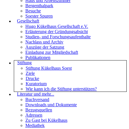
Haus und Arbeitszimmer
Bergenthalpark
Besuche
Soester Spuren
Gesellschaft
Hugo Kükelhaus Gesellschaft e.V.
Erläuterung der Gründungsabsicht
Studien- und Forschungsaufenthalte
Nachlass und Archiv
Auszüge der Satzung
Einladung zur Mitgliedschaft
Publikationen
Stiftung
Stiftung Kükelhaus Soest
Ziele
Drucke
Kuratorium
Wie kann ich die Stiftung unterstützen?
Literatur und mehr...
Buchversand
Downloads und Dokumente
Bezugsquellen
Adressen
Zu Gast bei Kükelhaus
Mediathek